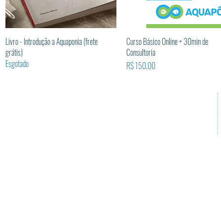
Visualização rápida
Visualização rápida
Livro - Introdução a Aquaponia (frete
Curso Básico Online + 30min de
grátis)
Consultoria
Esgotado
Preço
R$ 150,00
A Aquapônica te traz a confiança para começar seu
empreendimento de forma correta, desde a primeira vez.