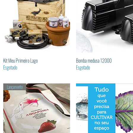
Visualização rápida
Visualização rápida
Kit Meu Primeiro Lago
Bomba medusa 12000
Esgotado
Esgotado
Lançamento